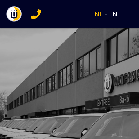
NL
EN
-