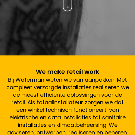
We make retail work
Bij Waterman weten we van aanpakken. Met
compleet verzorgde installaties realiseren we
de meest efficiënte oplossingen voor de
retail. Als totaalinstallateur zorgen we dat
een winkel technisch functioneert: van
elektrische en data installaties tot sanitaire
installaties en klimaatbeheersing. We
adviseren, ontwerpen, realiseren en beheren.