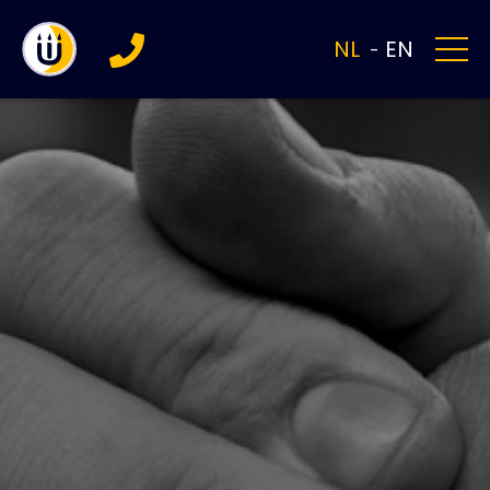
NL
EN
-